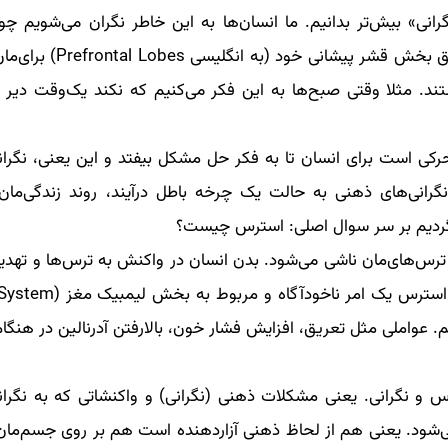
انی» بیش‌تر بدانیم. ما انسان‌ها به این خاطر نگران می‌شویم چون
فکرکردن و نگاه به آینده را داریم. یعنی مغزمان از طریق ب
ستند. مثلا وقتی صبح‌ها به این فکر می‌کنیم که نکند یک‌وقت دیر 
رکی است برای انسان تا به فکر حل مشکل بیفتد و این یعنی، نگران
گرانی‌های ذهنی به حالت یک چرخه باطل درآیند، روند زندگی‌مان
 برگردیم بر سر سوال اصلی: استرس چیست؟
رس‌های‌مان ناشی می‌شود. بدن انسان در واکنش به ترس‌ها و تهدی
م. عواملی مثل تعریق، افزایش فشار خون، بالارفتن آدرنالین در هنگ
 و نگرانی. یعنی مشکلات ذهنی (نگرانی) و واکنشاتی که به نگرانی
شود. یعنی هم از لحاظ ذهنی آزاردهنده است هم بر روی جسم‌مان 