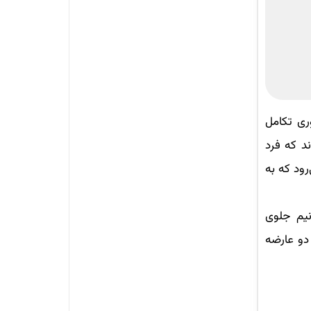
ری تکامل
د که فرد
رود که به
نیم جلوی
دو عارضه