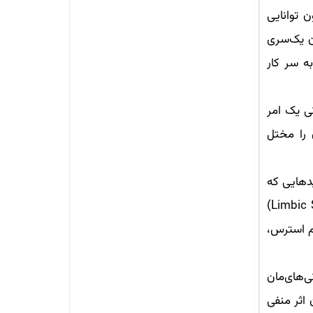
 توانایی
خش قشر پیشانی خود (به انگلیسی Prefrontal Lobes) برای‌مان یک‌سری
به سر کار
ی یک امر
 را مختل
دهایی که
در اطرافش وجود دارد، دچار استرس فیزیکی می‌شود. استرس یک امر ناخودآگاه و مربوط به بخش لیمبیک مغز (Limbic System)
ام استرس،
‌های‌مان
اثر منفی