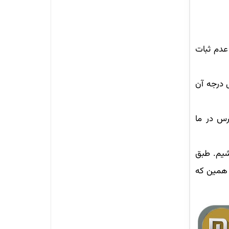
عدم ثبات
 درجه آن
رس در ما
شیم. طبق
 همین که