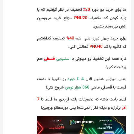
ما برای خرید دو دوره
20٪
تخفیف در نظر گرفتیم که با
وارد کردن کد تخفیف
PNU20
موقع خرید می‌تونین
ازش بهره‌مند بشین.
برای خرید چهار دوره هم هم
40%
تخفیف گذاشتیم
که کافیه با کد
PNU40
فعالش کنی.
تازه همه این تخفیفا رو میتونی با
اسنپ‌پی
قسطی
هم
پرداخت کنی!
یعنی میتونی همین الان
4 تا دوره
رو تقریبا با نصف
قیمت با قسطی ماهی
360 هزار تومن
شروع کنی!
فقط یادت باشه که تخفیفات بلک فرایدی ما فقط تا
7
آذر
برقراره و دیگه تکرار نمی‌شه! پس دوره‌هاتو ورچین!