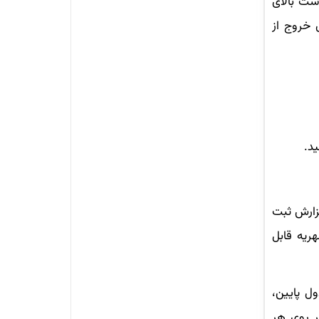
ست بالای
 خروج از
د.
گزارش ثبت
ریه قابل
ل پایین،
ر روی هر