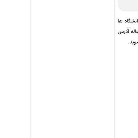
نشگاه ها
قاله آدرس
وید.
 به خاطر بسپارید. با تایپ این چند
 شوید