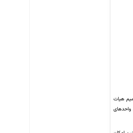
میم هیات
 واحدهای
ین امکان