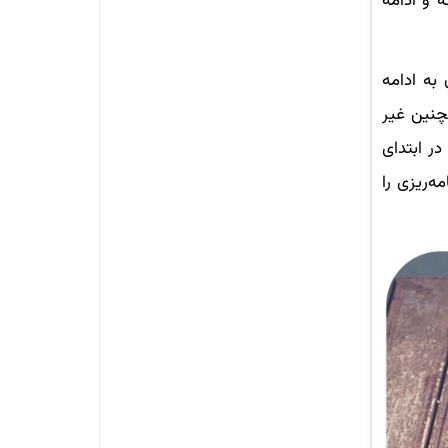
 و ادامه
به ادامه
چنین غیر
در ابتدای
‌ریزی را