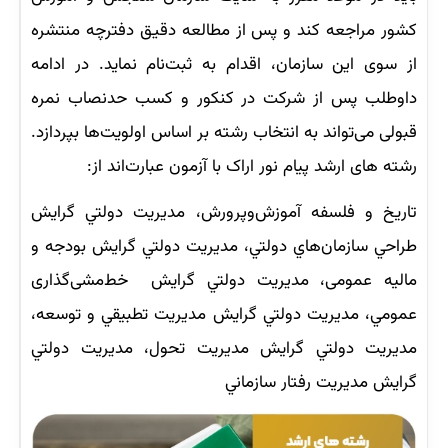
کشور مراجعه کند و پس از مطالعه دقیق دفترچه منتشره
از سوی این سازمان، اقدام به ثبت‌نام نماید. در ادامه
داوطلب پس از شرکت در کنکور و کسب حدنصاب نمره
قبولی می‌تواند به انتخاب رشته بر اساس اولویت‌ها بپردازد.
رشته های ارشد پیام نور اراک با آزمون عبارت‌اند از:
تاريخ و فلسفه آموزش‌وپرورش، مديريت دولتي گرايش
طراحي سازمان‌هاي دولتي، مديريت دولتي گرايش بودجه و
ماليه عمومی، مديريت دولتي گرايش خط‌مشی‌گذاری
عمومي، مديريت دولتي گرايش مديريت تطبيقي و توسعه،
مديريت دولتي گرايش مديريت تحول، مديريت دولتي
گرايش مديريت رفتار سازماني