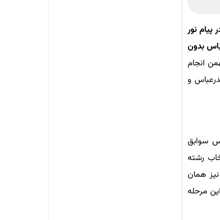
پیام نور
عباس بدون
من انجام
ندرعباس و
اس سوابق
تخاب رشته
نیز همان
ین مرحله