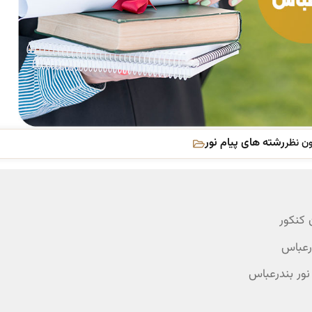
رشته های پیام نور
ن نظر
 کنکور
درعباس
نور بندرعباس