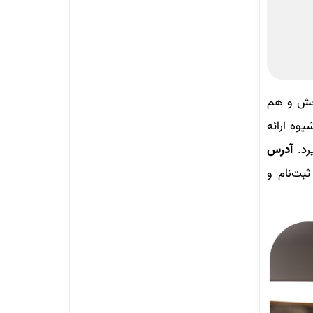
نجش و هم
یوه ارائه
رد.
آدرس
بت‌نام و