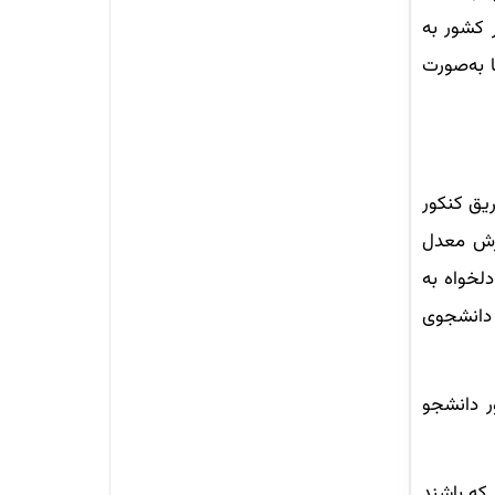
اسر کشور به
 به‌صورت
یق کنکور
رط پذیرش معدل
لخواه به
 دانشجوی
ر دانشجو
 که باشند