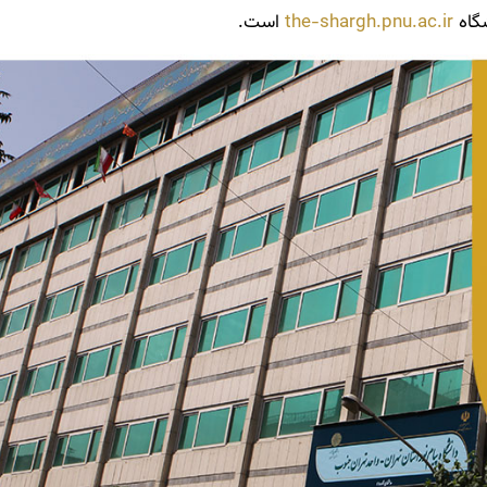
the-shargh.pnu.ac.ir
است.