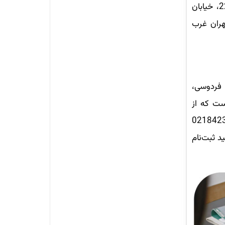
خرازی (همت غرب)، بعد از دانشگاه علوم انتظامی، شهرک شهید باقری، روبروی ساختمان شماره یک شهرداری منطقه 22، خیابان
اه پیام‌نور تهران غرب
 فردوسی،
ی، خیابان شهید فلاح‌پور، پلاک 27 است. وب‌سایت اختصاصی این دانشگاه tehran.pnu.ac.ir است که از
اخبار و اطلاعات مربوط به این دانشگاه را دنبال کرد. شماره تماس دانشگاه پیام‌نور تهران مرکز 02184234
د ثبت‌نام