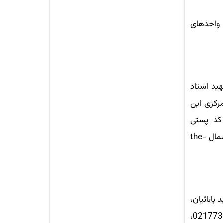
 واحدهای
ید استاد
اه 02184234335 است. ساختمان مرکزی این
 کد پستی
1956995936 است. شماره‌تلفن تماس این مرکز 02122195304 و 02122195303 و آدرس وب‌سایت دانشگاه تهران شمال the-
بابائیان،
خیابان 15 متری شیرازی، پلاک 3 با کد پستی 1659639884 است. تلفن‌های تماس این دانشگاه 02184234552، 02177311286،