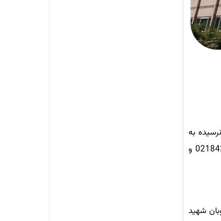
نرسیده به
خیابان کریم‌خان زند، نبش چهارراه سپند، پلاک 2 است. تلفن تماس این دانشگاه 02188803641،02188801090 و 02184224 و
وبان شهید