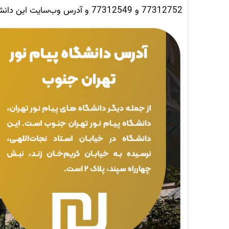
77312752 و 77312549 و آدرس وب‌سایت این دانشگاه