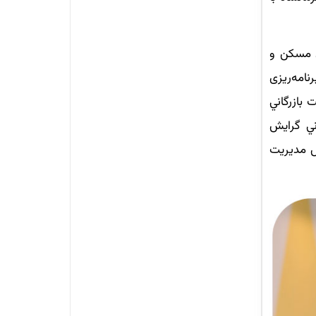
ي مسكن و
نامه‌ریزی
بازرگاني
اني گرايش
يش مديريت