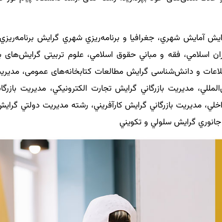
گرايش آمايش شهري، جغرافيا و برنامه‌ريزي شهري گرايش برنامه‌ريز
ران اسلامي، فقه و مباني حقوق اسلامي، علوم تربیتی گرایش‌های بر
لاعات و دانش‌شناسی گرايش مطالعات کتابخانه‌های عمومی، مديريت 
ن‌المللي، مديريت بازرگاني گرايش تجارت الكترونيكي، مديريت بازرگ
داخلي، مديريت بازرگاني گرايش كارآفريني، رشته مديريت دولتي گرا
انوري گرايش‌ سلولي و تكويني