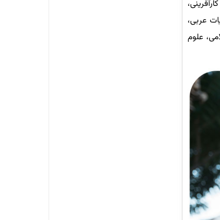
رآفرینی،
یات عربی،
می، علوم