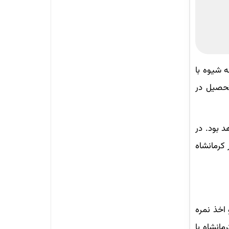
 شیوه با
 تحصیل در
د بود. در
 کرمانشاه
اخذ نمره
مانشاه با