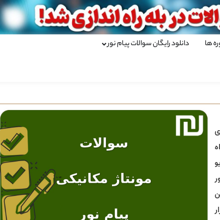
ره ها
دانلود رایگان سوالات پیام نور
ی
ه
و
ر
ن
ر