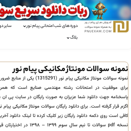
دوره های شب امتحانی پیام نور
سایر دو
بلاگ
نمونه سوالات مونتاژ مکانیکی پیام نور
نمونه سوالات
مونتاژ مکانیکی
پیام نور (
1315291
) یکی از منابع ضرور
برای موفقیت در امتحانات رشته
مهندسی صنایع
است که همرا
پاسخنامه جهت دانلود شما عزیزان به صورت رایگان در سایت پی ان ی
اگزم قرار گرفته است. برای دانلود رایگان سوالات
مونتاژ مکانیکی
پیام نو
کافی است روی دکمه دانلود رایگان زیر کلیک کرده تا لینک دانلود آخری
نسخه pdf سوالات تا
نیم سال سوم ۱۳۹۹ – ۱۳۹۸
در اختیارتان قرا