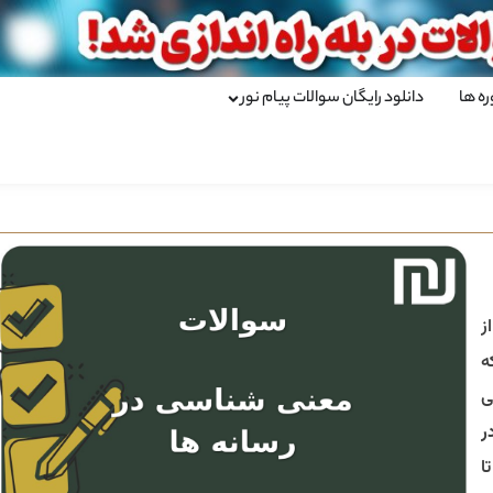
ره ها
دانلود رایگان سوالات پیام نور
ز
ه
ی
ر
ا