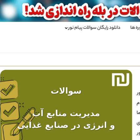
ره ها
دانلود رایگان سوالات پیام نور
ر
م
ا
ی
ر