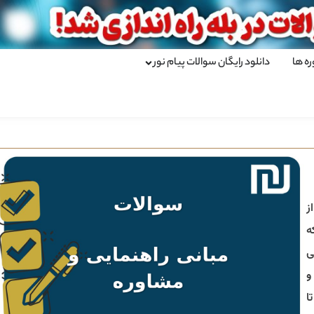
ره ها
دانلود رایگان سوالات پیام نور
ز
ه
ی
و
ا