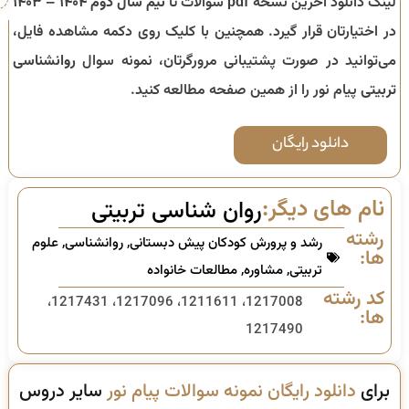
لینک دانلود آخرین نسخه pdf سوالات تا
نیم سال دوم ۱۴۰۴ – ۱۴۰۳
در اختیارتان قرار گیرد. همچنین با کلیک روی دکمه مشاهده فایل،
می‌توانید در صورت پشتیبانی مرورگرتان، نمونه سوال
روانشناسی
تربیتی
پیام نور را از همین صفحه مطالعه کنید.
دانلود رایگان
نام های دیگر:
روان شناسی تربیتی
رشته
رشد و پرورش کودکان پیش دبستانی
,
روانشناسی
,
علوم
ها:
تربیتی
,
مشاوره
,
مطالعات خانواده
کد رشته
1217008، 1211611، 1217096، 1217431،
ها:
1217490
برای
دانلود رایگان نمونه سوالات پیام نور
سایر دروس