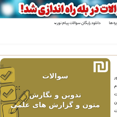
ره ها
دانلود رایگان سوالات پیام نور
ر
م
ت
ن
ت