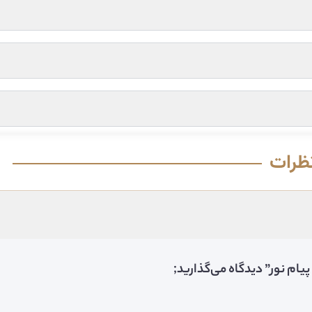
ظرات
یام نور” دیدگاه می‌گذارید;