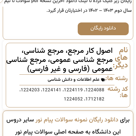
رایگان زیر کلیک کرده تا لینک دانلود آخرین نسخه pdf سوالات تا
نیم
سال دوم ۱۴۰۳ – ۱۴۰۲
در اختیارتان قرار گیرد.
دانلود رایگان
نام
اصول کار مرجع، مرجع شناسی،
های
مرجع شناسی عمومی، مرجع شناسی
دیگر:
عمومی (فارسی و غیر فارسی)
رشته ها:
علم اطلاعات و دانش شناسی
کد رشته
1224088، 1224119، 1224141، 1224203،
ها:
1712182، 1224052
برای
دانلود رایگان نمونه سوالات پیام نور
سایر دروس
این دانشگاه به صفحه اصلی سوالات پیام نور