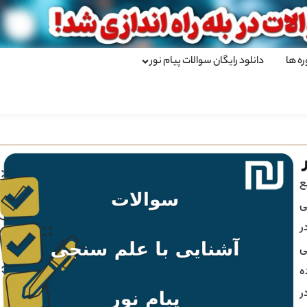
ره ها
دانلود رایگان سوالات پیام نور
ع
ی
ر
ی
ه
ر