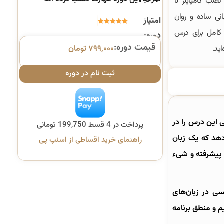
ب کامپایلر تا
نی ساده و روان
امتیاز
6
امتیازدهی
 کامل برای درس
دوره:
5.00
از 5
قیمت دوره:
ید.
۷۹۹,۰۰۰
تومان
در
امتیازدهی
مشتری
ثبت نام در دوره
 این درس را در
پرداخت در 4 قسط 199,750 تومانی
می‌دهد که یک زبان
راهنمای خرید اقساطی از اسنپ پی
 پیشرفته و شیء
سی در زبان‌های
م و منطق برنامه