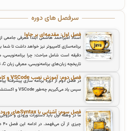
سرفصل های دوره
فصل اول: مقدمه‌ای بر جاوا
استاد امیراحمد هاشمی ابتدا معرفی جامعی از ز
تاریخچه زبان‌های برنامه‌نویسی، معرفی زبان C، تاریخچه جاوا، چرا جاوا، زبان مفسری و JAVA Runtime Enviroment می‌شود.
فصل دوم: آموزش نصب VSCode و کامپایلر
سپس یاد می‌گیریم چه‌طور VSCode و اکستنشن‌ها یا افزونه‌های آن را بر روی سیستم خود نصب کنیم.
فصل سوم: آشنایی با Syntax‌های ورودی و خروجی
ما در وهله اول باید دستورات ورودی و خروجی بر