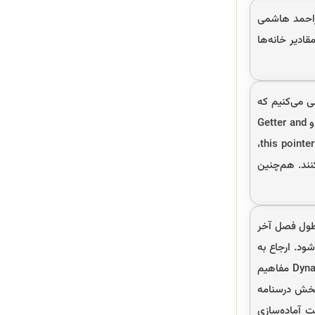
 امیراحمد هاشمی
 دسترسی به مقادیر خانه‌ها
ن ابتدا بررسی می‌کنیم که
شی‌گرایی چیست؟ مفاهیم OOP، کلاس و شی، Java Packages، ساختار کلاس‌ها، Public Method and Static Method و Getter and
Setter Method نیز در این ویدئو آموزش داده می‌شود. استاد امیراحمد هاشمی در ویدئوی دوم، با ارائه تعارف برای this pointer، this،
حث شی‌گرایی را تکمیل می‌کنند. هم‌چنین
 طول فصل آخر
ل می‌شود. ارجاع به
متدهای کلاس Parent، Super Keyword in Java، Aggregation in java، Method Overriding in Java و Dynamic binding مفاهیم
بخش درسنامه
ا که بابت آماده‌سازی