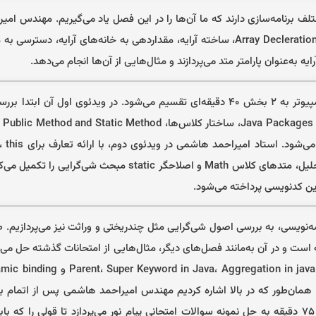
 در زبان‌های مختلف برنامه‌سازی دارند که ما آن‌ها را در این فصل یاد می‌گیریم. مهندس
پس از ارائه تعریف آرایه، به بررسی اعلان آرایه Array Decleration، ساخته آرایه، مقداردهی به خانه‌های آرایه،
ایه به‌عنوان پارامتر متد می‌پردازند و مثال‌هایی از آن‌ها انجام می‌دهد.
فصل هشتم از دوره برنامه‌ نویسی پیشرفته کامپیوتر به ۲ بخش ۴۰ دقیقه‌ای تقسیم می‌شود. در ویدئوی اول آ
حافظه Static و Non-Static، کلاس Circle، تحلیل، متدهای کلاس Math و اصلاحگر static مب
ین کدنویسی پرداخته می‌شود.
امه‌نویسی، به بررسی اصول شی‌گرایی مثل چندریختی و وراثت نیز می‌پردازیم.
رنامه‌ سازی پیشرفته کامپیوتر ۵۵ دقیقه است و در آن به‌مانند فصل‌های دیگر، مثال‌هایی از امتحانات گذشته ح
همان‌طور که در بالا اشاره کردیم مهندس امیراحمد هاشمی پس از اتمام 
آموزش برنامه سازی کامپیوتر پیام نور، به‌مدت ۷۵ دقیقه به حل نمونه سوالات امتحانی پیام نور می‌پردازد تا قولی ر