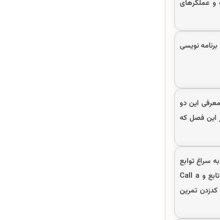
 یک ثابت و عملگرهای
برنامه نویسی
معرفی این دو
اوا چه تفاوتی با زبان C دارند. هم‌چنین در این فصل که
نیم، سپس به سراغ توابع
می‌رویم. تعریف تابع را در برنامه‌نویسی را مرور می‌کنیم، تابع void، تابع Non void، تابع Method، استفاده از if else در تابع و Call a
ا کدزدن تمرین