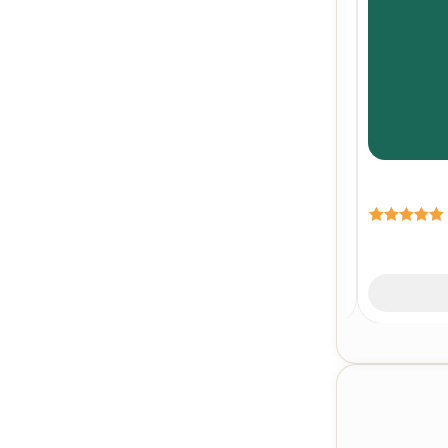
امتیاز
5.00
459
از 5