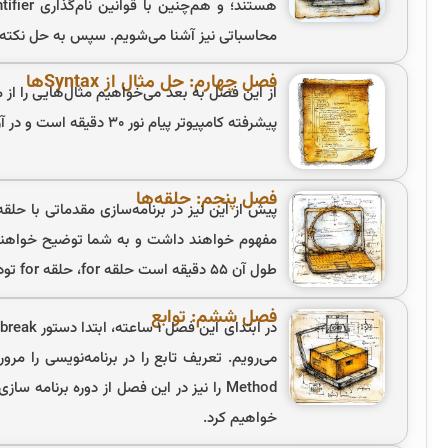
محاسباتی نیز آشنا می‌شویم. سپس به حل نکته و
فصل چهارم: حل مثال از Syntaxها
از این فصل به بعد می‌خواهیم مثال‌هایی را از 
پیشرفته کامپیوتر پیام نور ۳۰ دقیقه است و در آن به حل و تمرین ۴ مثال کاربردی پرداخته می‌شود.
فصل پنجم: حلقه‌ها
پیش از این نیز در برنامه‌سازی مقدماتی با حل
طول آن ۵۵ دقیقه است حلقه for، حلقه for تودرتو و حلقه while را همراه با حل چند مثال، یاد خواهیم گرفت.
فصل ششم: توابع
Method را نیز در این فصل از دوره برنامه
خواهیم کرد.