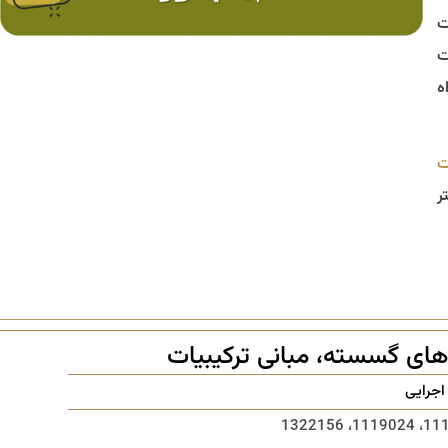
ت
ت
ه
ت
ر
ی گسسته، مبانی ترکیبیات
جرایی