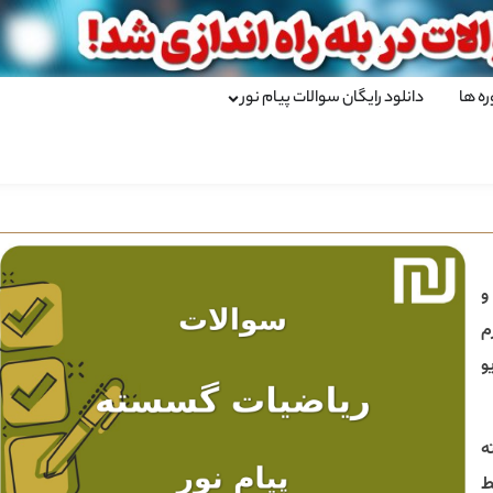
ره ها
دانلود رایگان سوالات پیام نور
1) 1115196 و
م
و
ه
ط