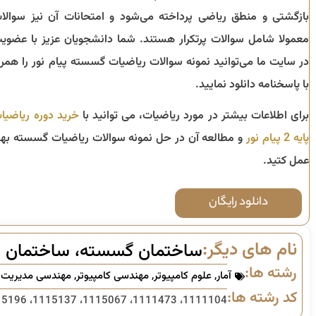
بازگشتی و منطق ریاضی پرداخته می‌شود و امتحانات آن نیز سوالا
معمولا شامل سوالات پرتکرار هستند. شما دانشجویان عزیز با عضوی
در سایت ما می‌توانید نمونه سوالات ریاضیات گسسته پیام نور را همرا
با پاسخنامه دانلود نمایید.
برای اطلاعات بیشتر در مورد ریاضیات، می توانید با
خرید دوره ریاضیا
پایه 2 پیام نور
و مطالعه آن در حل نمونه سوالات ریاضیات گسسته بهت
عمل کتید.
دانلود رایگان
نام های دیگر:
ساختمان گسسته، ساختمان ها
رشته ها:
آمار
,
علوم کامپیوتر
,
مهندسی کامپیوتر
,
مهندسی مدیریت ا
کد رشته ها:
1111104، 1111473، 1115067، 1115137، 1115196، 1119024، 1322156