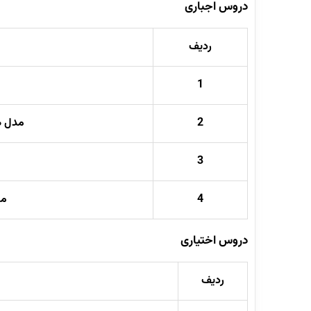
دروس اجباری
ردیف
1
2
مدل ه
3
4
مد
دروس اختیاری
ردیف