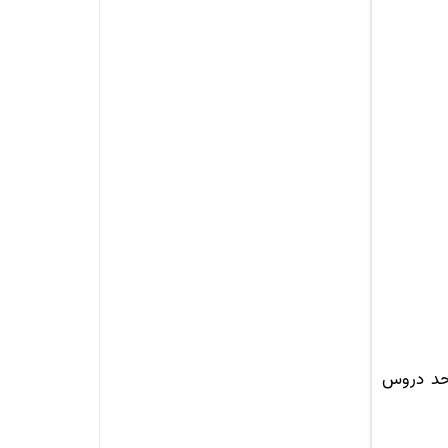
ارشناسی ارشد دارای 32 واحد درسی است که 12 واحد آن را دروس اجباری، 12 واحد دروس