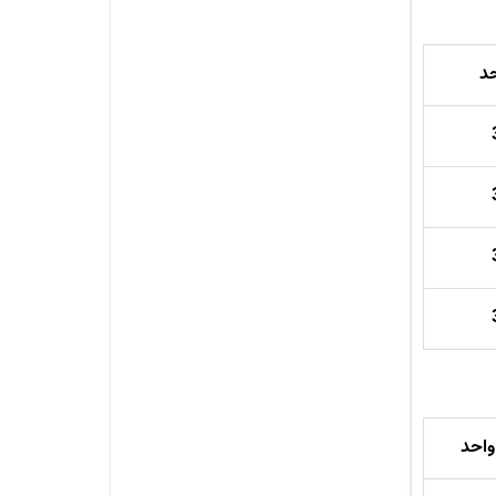
د
واحد