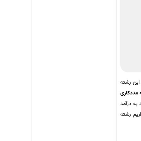
این رشته
ه مددکاری
 به درآمد
یم رشته