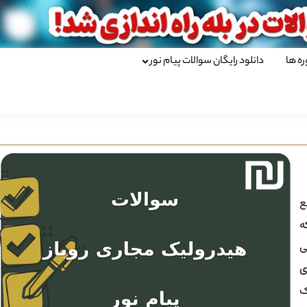
ره ها
دانلود رایگان سوالات پیام نور
ع
ه
ی
ی
ک