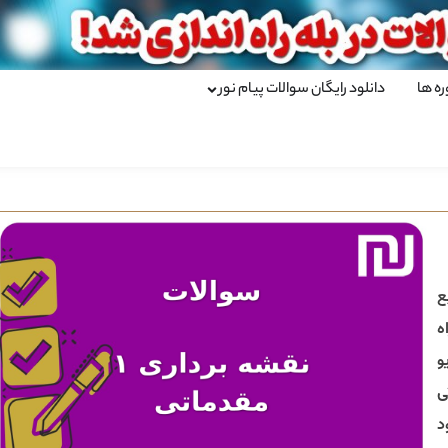
ره ها
دانلود رایگان سوالات پیام نور
ع
ه
و
د