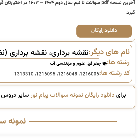
آخرین نسخه pdf سوالات تا
نیم سال دوم ۱۴۰۴ – ۱۴۰۳
در اختیارتان قرا
گیرد.
دانلود رایگان
نام های دیگر:
نقشه برداری، نقشه برداری (ن
رشته ها:
جغرافیا
,
علوم و مهندسی آب
کد رشته ها:
1216006، 1216048، 1216095، 1313310
برای
دانلود رایگان نمونه سوالات پیام نور
سایر دروس ای
نمونه س