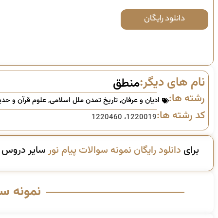
دانلود رایگان
نام های دیگر:
منطق
رشته ها:
ادیان و عرفان
,
تاریخ تمدن ملل اسلامی
,
علوم قرآن و حد
کد رشته ها:
1220019، 1220460
برای
دانلود رایگان نمونه سوالات پیام نور
سایر دروس ای
نمونه س