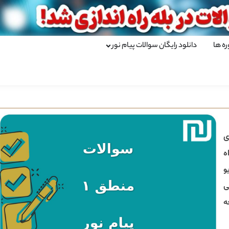
ره ها
دانلود رایگان سوالات پیام نور
ی
ه
و
ی
ه