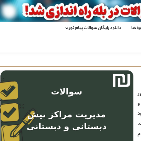
ره ها
دانلود رایگان سوالات پیام نور
ر
و
د
.
م