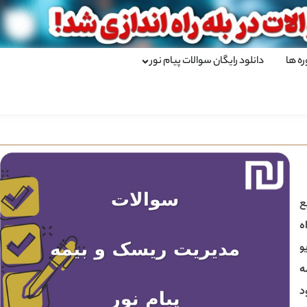
ره ها
دانلود رایگان سوالات پیام نور
ع
ه
و
ه
د