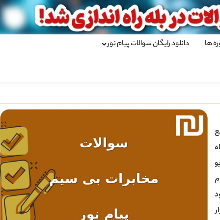
ره ها
دانلود رایگان سوالات پیام نور
ع
ه
و
م
د
ر