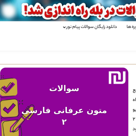
ره ها
دانلود رایگان سوالات پیام نور
ع
ه
و
د