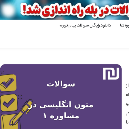
ره ها
دانلود رایگان سوالات پیام نور
ز
ه
و
ر
ا