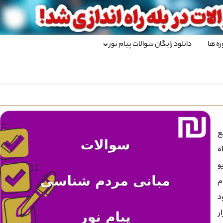
ره ها
دانلود رایگان سوالات پیام نور
ع
ه
و
م
د
ر