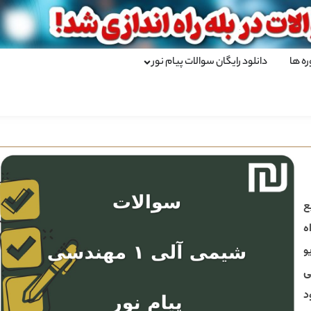
ره ها
دانلود رایگان سوالات پیام نور
ع
ه
و
د