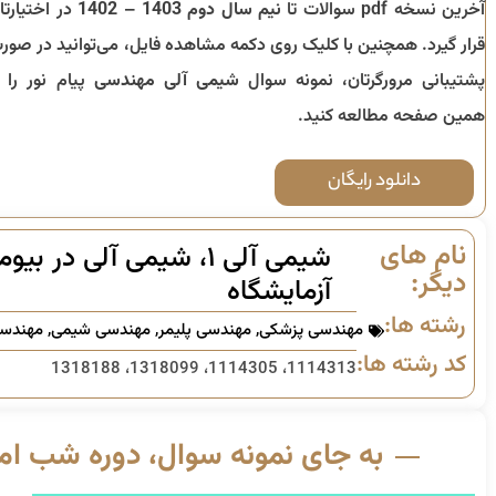
آخرین نسخه pdf سوالات تا
نیم سال دوم 1403 – 1402
در اختیارتا
قرار گیرد. همچنین با کلیک روی دکمه مشاهده فایل، می‌توانید در صور
پشتیبانی مرورگرتان، نمونه سوال
شیمی آلی مهندسی
پیام نور را ا
همین صفحه مطالعه کنید.
دانلود رایگان
نام های
شیمی آلی ۱، شیمی آلی
دیگر:
آزمایشگاه
رشته ها:
مهندسی پزشکی
,
مهندسی پلیمر
,
مهندسی شیمی
,
مهندس
کد رشته ها:
1114313، 1114305، 1318099، 1318188
به جای نمونه سوال، دوره شب امت