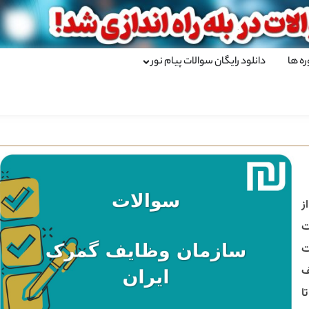
ره ها
دانلود رایگان سوالات پیام نور
ز
ت
ف
ا