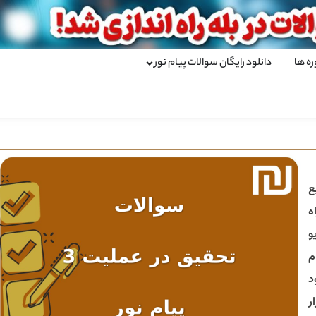
ره ها
دانلود رایگان سوالات پیام نور
ع
ه
و
م
د
ر