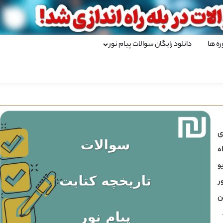
ره ها
دانلود رایگان سوالات پیام نور
ی
ه
و
ر
ن