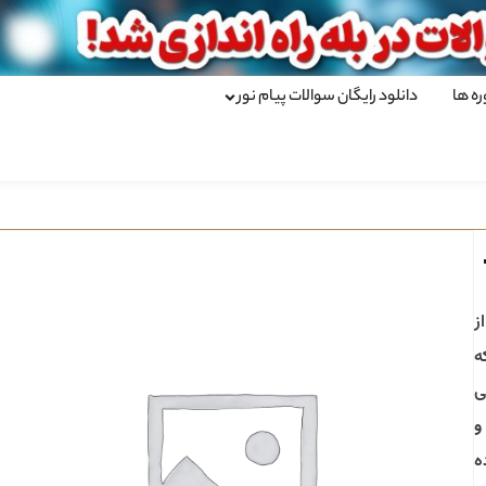
ره ها
دانلود رایگان سوالات پیام نور
ز
ه
ی
و
ه