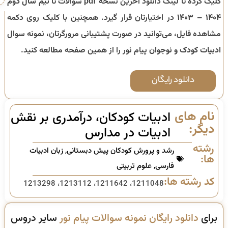
کلیک کرده تا لینک دانلود آخرین نسخه pdf سوالات تا
نیم سال دوم
۱۴۰۴ – ۱۴۰۳
در اختیارتان قرار گیرد. همچنین با کلیک روی دکمه
مشاهده فایل، می‌توانید در صورت پشتیبانی مرورگرتان، نمونه سوال
ادبیات کودک و نوجوان
پیام نور را از همین صفحه مطالعه کنید.
دانلود رایگان
نام های
ادبیات کودکان، درآمدری بر نقش
دیگر:
ادبیات در مدارس
رشته
رشد و پرورش کودکان پیش دبستانی
,
زبان ادبیات
ها:
فارسی
,
علوم تربیتی
کد رشته ها:
1211048، 1211642، 1213112، 1213298
برای
دانلود رایگان نمونه سوالات پیام نور
سایر دروس