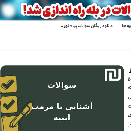
ره ها
دانلود رایگان سوالات پیام نور
ع
ه
ی
ت
ک