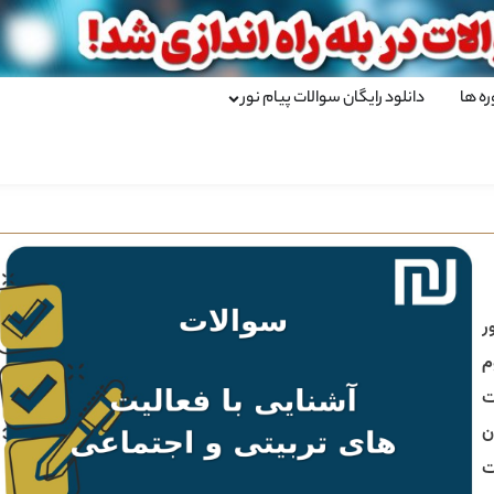
ره ها
دانلود رایگان سوالات پیام نور
ر
م
ت
ن
ت