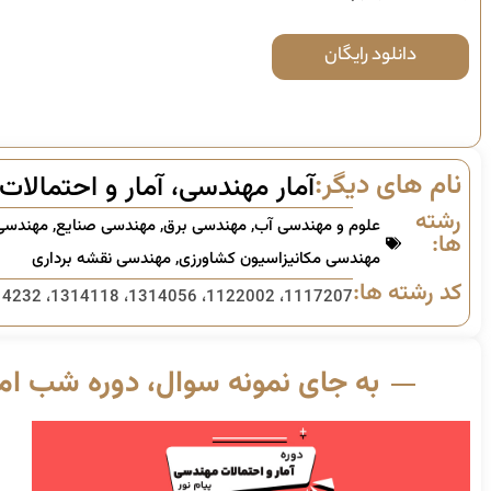
دانلود رایگان
نام های دیگر:
آمار مهندسی، آمار و احتمالات
رشته
علوم و مهندسی آب
,
مهندسی برق
,
مهندسی صنایع
,
مهندسی
ها:
مهندسی مکانیزاسیون کشاورزی
,
مهندسی نقشه برداری
کد رشته ها:
1117207، 1122002، 1314056، 1314118، 1314232، 1314235، 1320030، 1414036، 1415037
به جای نمونه سوال، دوره شب امت