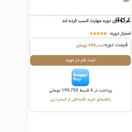
مدرس:
487
نفر، با این دوره مهارت کسب کرده اند
امتیاز دوره:
16
امتیازدهی
قیمت دوره:
۷۹۹,۰۰۰
تومان
4.63
از 5
در
ثبت نام در دوره
امتیازدهی
مشتری
پرداخت در 4 قسط 199,750 تومانی
راهنمای خرید اقساطی از اسنپ پی