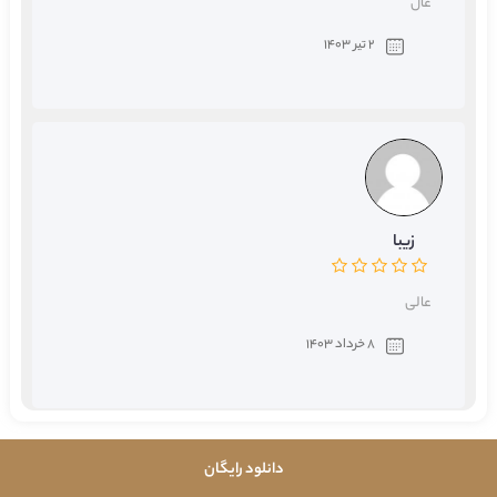
عال
2 تیر 1403
زیبا
عالی
8 خرداد 1403
دانلود رایگان