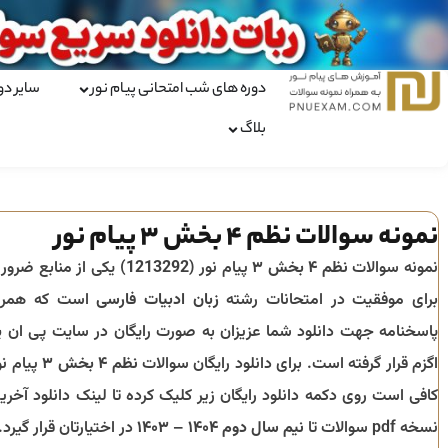
دوره های شب امتحانی پیام نور
سایر دو
بلاگ
نمونه سوالات نظم ۴ بخش ۳ پیام نور
نمونه سوالات
نظم ۴ بخش ۳
پیام نور (
1213292
) یکی از منابع ضرور
برای موفقیت در امتحانات رشته
زبان ادبیات فارسی
است که همرا
پاسخنامه جهت دانلود شما عزیزان به صورت رایگان در سایت پی ان ی
اگزم قرار گرفته است. برای دانلود رایگان سوالات
نظم ۴ بخش ۳
پیام نو
کافی است روی دکمه دانلود رایگان زیر کلیک کرده تا لینک دانلود آخری
نسخه pdf سوالات تا
نیم سال دوم ۱۴۰۴ – ۱۴۰۳
در اختیارتان قرار گیرد.