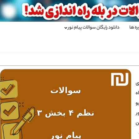
ره ها
دانلود رایگان سوالات پیام نور
ی
ه
و
ر
ن