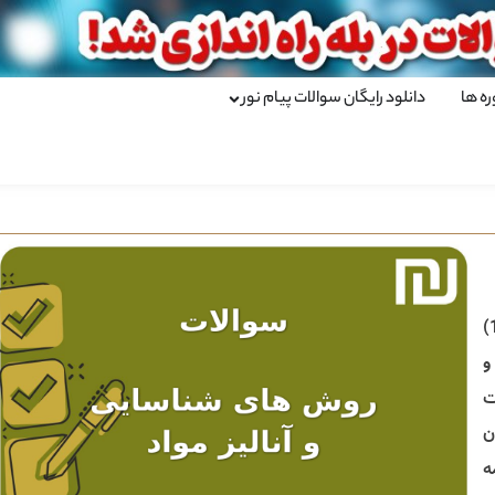
ره ها
دانلود رایگان سوالات پیام نور
)
و
ت
ن
ه