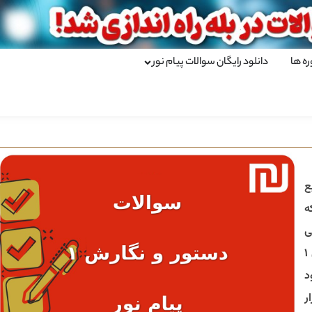
ره ها
دانلود رایگان سوالات پیام نور
ع
ه
ی
د
ر