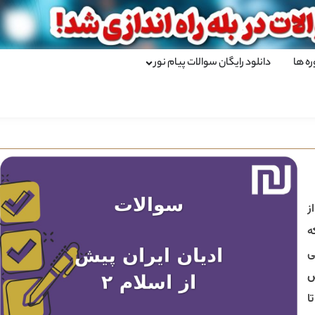
ره ها
دانلود رایگان سوالات پیام نور
ز
ه
ی
ش
ا