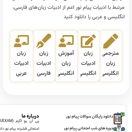
مرتبط با ادبیات پیام نور اعم از ادبیات زبان‌های فارسی،
انگلیسی و عربی را دانلود کنید
ﻣﺘﺮﺟمی
زﺑﺎن
آﻣﻮزش
زبان
زبان
زﺑﺎن
ادﺑﻴﺎت
زﺑﺎن
ادبیات
ادبیات
اﻧﮕﻠﻴسی
اﻧﮕﻠﻴسی
اﻧﮕﻠﻴسی
فارسی
عربی
درباره ما
دانلود رایگان سوالات پیام نور
دوره های شب امتحانی پیام نور
امتحانی فشرده پیام نور دان