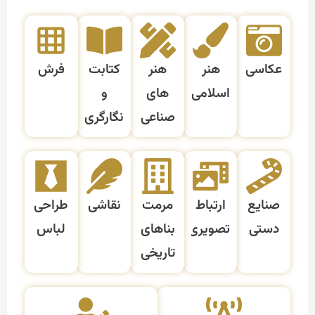
عکاسی
هنر
هنر
کتابت
فرش
اسلامی
های
و
صناعی
نگارگری
صنایع
ارتباط
مرمت
نقاشی
طراحی
دستی
تصویری
بناهای
لباس
تاریخی